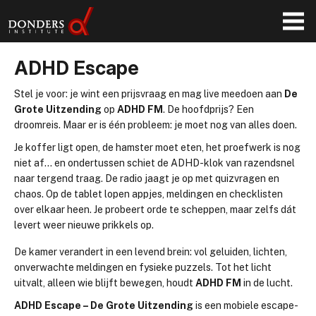
ADHD Escape
Stel je voor: je wint een prijsvraag en mag live meedoen aan
De
Grote Uitzending
op
ADHD FM
. De hoofdprijs? Een
droomreis. Maar er is één probleem: je moet nog van alles doen.
Je koffer ligt open, de hamster moet eten, het proefwerk is nog
niet af… en ondertussen schiet de ADHD-klok van razendsnel
naar tergend traag. De radio jaagt je op met quizvragen en
chaos. Op de tablet lopen appjes, meldingen en checklisten
over elkaar heen. Je probeert orde te scheppen, maar zelfs dát
levert weer nieuwe prikkels op.
De kamer verandert in een levend brein: vol geluiden, lichten,
onverwachte meldingen en fysieke puzzels. Tot het licht
uitvalt, alleen wie blijft bewegen, houdt
ADHD FM
in de lucht.
ADHD Escape – De Grote Uitzending
is een mobiele escape-